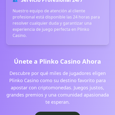
Nuestro equipo de atención al cliente
profesional está disponible las 24 horas para
resolver cualquier duda y garantizar una
experiencia de juego perfecta en Plinko
Casino.
Únete a Plinko Casino Ahora
Descubre por qué miles de jugadores eligen
Plinko Casino como su destino favorito para
apostar con criptomonedas. Juegos justos,
grandes premios y una comunidad apasionada
te esperan.