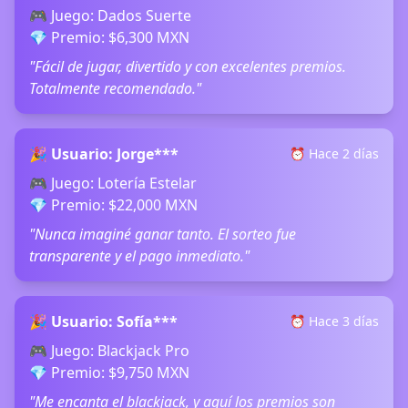
🎮 Juego: Dados Suerte
💎 Premio: $6,300 MXN
"Fácil de jugar, divertido y con excelentes premios.
Totalmente recomendado."
🎉 Usuario: Jorge***
⏰ Hace 2 días
🎮 Juego: Lotería Estelar
💎 Premio: $22,000 MXN
"Nunca imaginé ganar tanto. El sorteo fue
transparente y el pago inmediato."
🎉 Usuario: Sofía***
⏰ Hace 3 días
🎮 Juego: Blackjack Pro
💎 Premio: $9,750 MXN
"Me encanta el blackjack, y aquí los premios son