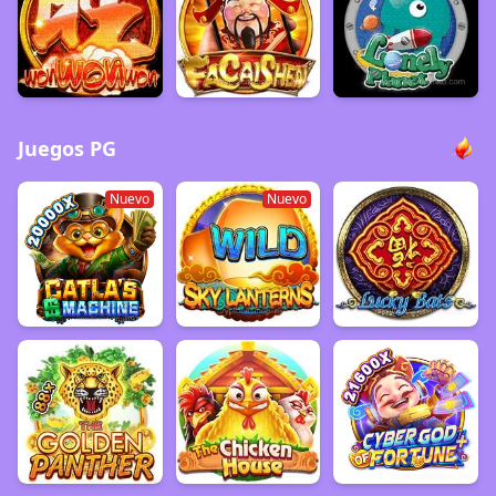
WonWonWon
FaCaiShenM
LonelyPlanet
Juegos PG
Nuevo
Nuevo
CATLA_S MONEY MACHINE
SkyLanterns
LuckyBats