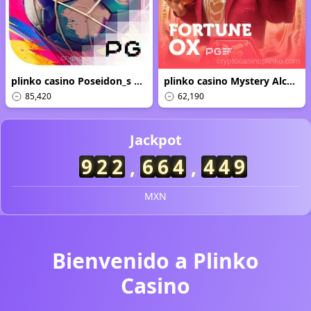
plinko casino Poseidon_s Secret
plinko casino Mystery Alchemy
85,420
62,190
29/06/2026 Lui*** retiro exitoso 1,000 MXN 💸
Jackpot
29/06/2026 Luis*** gano 25,000 MXN 💰
29/06/2026 Jua*** recibio bono 650 MXN ✨
9
2
2
,
6
3
8
,
6
6
8
29/06/2026 LuisV*** recibio reembolso 420 MXN 🎊
29/06/2026 LuisVa*** pego el jackpot de 96,000 MXN 💥
MXN
29/06/2026 Juan*** recibio bono 1,250 MXN ✨
29/06/2026 LuisR*** pego el jackpot de 185,000 MXN 🚀
29/06/2026 LuisE*** recibio reembolso 220 MXN 💵
Bienvenido a Plinko
29/06/2026 LuisF*** pego el jackpot de 161,000 MXN 💥
29/06/2026 JuanN*** gano 11,000 MXN 💰
Casino
29/06/2026 LuisX*** retiro exitoso 6,700 MXN ✅
29/06/2026 JuanM*** recibio bono 1,750 MXN ✨