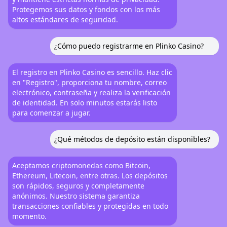
Protegemos sus datos y fondos con los más
altos estándares de seguridad.
¿Cómo puedo registrarme en Plinko Casino?
El registro en Plinko Casino es sencillo. Haz clic
en "Registro", proporciona tu nombre, correo
electrónico, contraseña y realiza la verificación
de identidad. En solo minutos estarás listo
para comenzar a jugar.
¿Qué métodos de depósito están disponibles?
Aceptamos criptomonedas como Bitcoin,
Ethereum, Litecoin, entre otras. Los depósitos
son rápidos, seguros y completamente
anónimos. Nuestro sistema garantiza
transacciones confiables y protegidas en todo
momento.