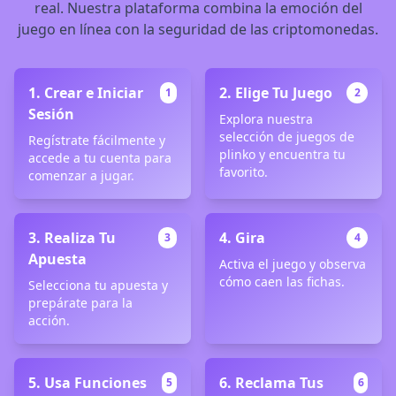
real. Nuestra plataforma combina la emoción del
juego en línea con la seguridad de las criptomonedas.
1. Crear e Iniciar
2. Elige Tu Juego
1
2
Sesión
Explora nuestra
selección de juegos de
Regístrate fácilmente y
plinko y encuentra tu
accede a tu cuenta para
favorito.
comenzar a jugar.
3. Realiza Tu
4. Gira
3
4
Apuesta
Activa el juego y observa
cómo caen las fichas.
Selecciona tu apuesta y
prepárate para la
acción.
5. Usa Funciones
6. Reclama Tus
5
6