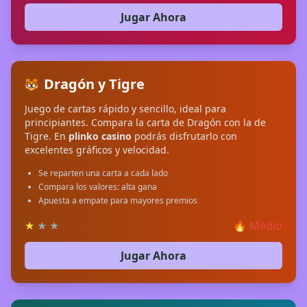
Jugar Ahora
Dragón y Tigre
🐯
Juego de cartas rápido y sencillo, ideal para
principiantes. Compara la carta de Dragón con la de
Tigre. En
plinko casino
podrás disfrutarlo con
excelentes gráficos y velocidad.
Se reparten una carta a cada lado
Compara los valores: alta gana
Apuesta a empate para mayores premios
★
★
★
🔥
Medio
Jugar Ahora