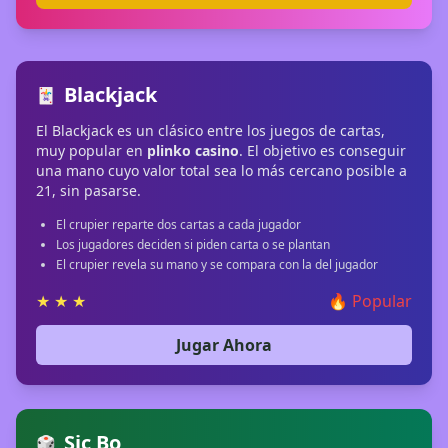
Blackjack
🃏
El Blackjack es un clásico entre los juegos de cartas,
muy popular en
plinko casino
. El objetivo es conseguir
una mano cuyo valor total sea lo más cercano posible a
21, sin pasarse.
El crupier reparte dos cartas a cada jugador
Los jugadores deciden si piden carta o se plantan
El crupier revela su mano y se compara con la del jugador
★
★
★
🔥
Popular
Jugar Ahora
Sic Bo
🎲