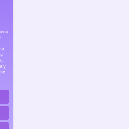
uego
n
na
uye
s.
a y
ine