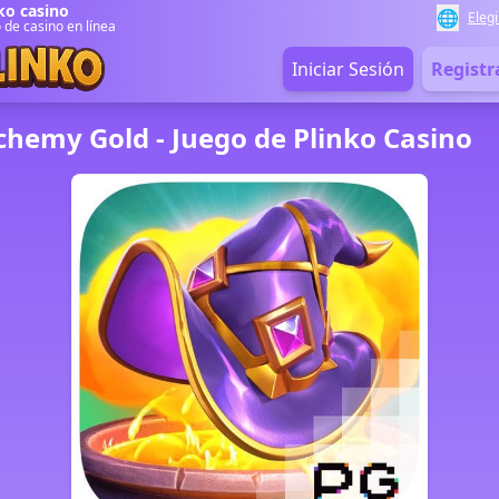
ko casino
🌐
Elegi
 de casino en línea
Iniciar Sesión
Registr
chemy Gold - Juego de Plinko Casino