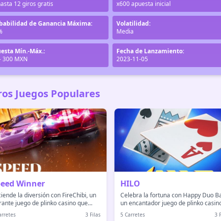
hasta 12 giros gratis
x600 apuesta inicial
babilidad de Ganancia Máxima:
Volatilidad:
%
Media
esta Mín.-Máx.:
Fecha de Lanzamiento:
 - 300 MXN
2023-11-05
ros Juegos Populares
peed Winner
HILO
iende la diversión con FireChibi, un
Celebra la fortuna con Happy Duo B
rante juego de plinko casino que
un encantador juego de plinko casin
cla arte adorable con intensas
ambientado en festivales tradicional
arretes
3 Filas
5 Carretes
3 
losiones de acción...
chinos...