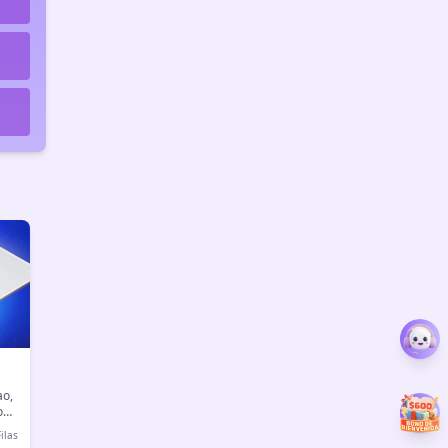
ao,
o
es
Filas