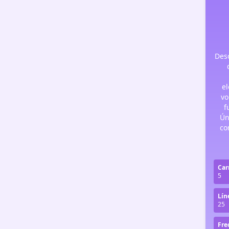
Desc
e
vo
f
Ún
co
Car
5
Lín
25
Fre