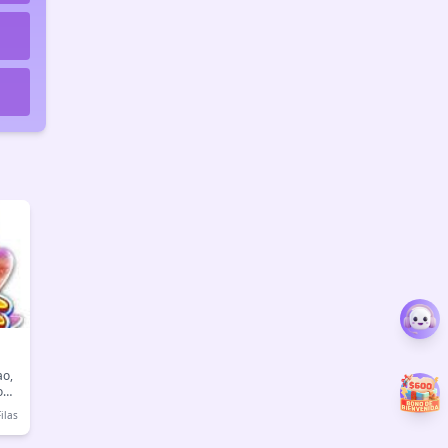
ao,
o
es
Filas