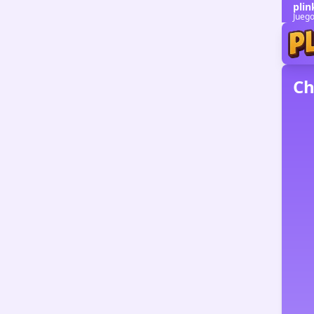
plin
Juego
Ch