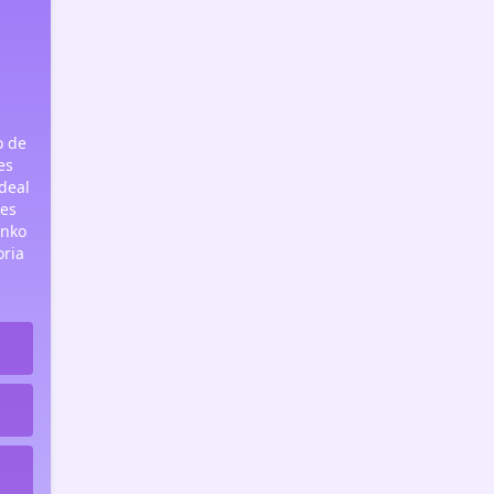
o de
es
deal
des
inko
oria