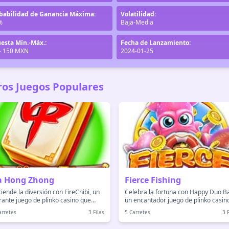
babilidad de Ganancia Máxima:
Volatilidad:
%
Baja-Media
esta Mín.-Máx.:
Fecha de Lanzamiento:
 - 150 MXN
2024-01-25
ros Juegos Populares
a Hong Zhong
Fierce Fishing
iende la diversión con FireChibi, un
Celebra la fortuna con Happy Duo B
rante juego de plinko casino que
un encantador juego de plinko casin
cla arte adorable con intensas
ambientado en festivales tradicional
arretes
3 Filas
5 Carretes
3 
losiones de acción...
chinos...