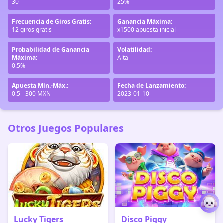
30
25%
Frecuencia de Giros Gratis:
Ganancia Máxima:
12 giros gratis
x1500 apuesta inicial
Probabilidad de Ganancia
Volatilidad:
Máxima:
Alta
0.5%
Apuesta Mín.-Máx.:
Fecha de Lanzamiento:
0.5 - 300 MXN
2023-01-10
Otros Juegos Populares
Lucky Tigers
Disco Piggy