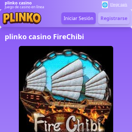
plinko casino
🌐
Elegir país
Juego de casino en línea
Iniciar Sesión
Registrarse
plinko casino FireChibi