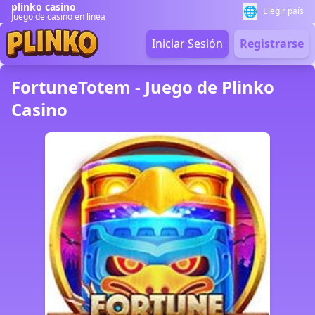
plinko casino
🌐
Elegir país
Juego de casino en línea
Iniciar Sesión
Registrarse
FortuneTotem - Juego de Plinko
Casino