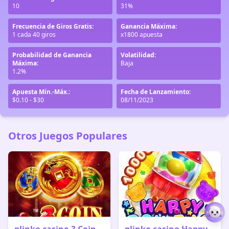
10
31%
Frecuencia de Giros Gratis:
Ganancia Máxima:
1 cada 40 giros
x1800 apuesta
Probabilidad de Ganancia
Volatilidad:
Máxima:
Baja
1.2%
Apuesta Mín.-Máx.:
Fecha de Lanzamiento:
$0.10 - $30
08/11/2023
Otros Juegos Populares