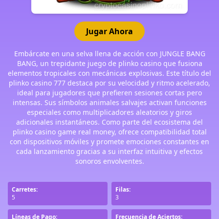
Jugar Ahora
Embárcate en una selva llena de acción con JUNGLE BANG
BANG, un trepidante juego de plinko casino que fusiona
elementos tropicales con mecánicas explosivas. Este título del
plinko casino 777 destaca por su velocidad y ritmo acelerado,
ideal para jugadores que prefieren sesiones cortas pero
intensas. Sus símbolos animales salvajes activan funciones
especiales como multiplicadores aleatorios y giros
adicionales instantáneos. Como parte del ecosistema del
plinko casino game real money, ofrece compatibilidad total
con dispositivos móviles y promete emociones constantes en
cada lanzamiento gracias a su interfaz intuitiva y efectos
sonoros envolventes.
Carretes:
Filas:
5
3
Líneas de Pago:
Frecuencia de Aciertos: