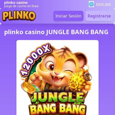
plinko casino
🌐
Elegir país
Juego de casino en línea
Iniciar Sesión
Registrarse
plinko casino JUNGLE BANG BANG