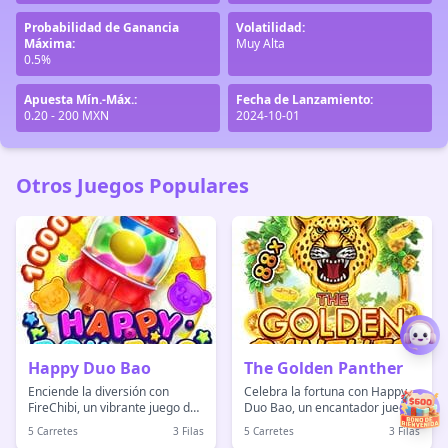
Probabilidad de Ganancia
Volatilidad:
Máxima:
Muy Alta
0.5%
Apuesta Mín.-Máx.:
Fecha de Lanzamiento:
0.20 - 200 MXN
2024-10-01
Otros Juegos Populares
Happy Duo Bao
The Golden Panther
Enciende la diversión con
Celebra la fortuna con Happy
FireChibi, un vibrante juego de
Duo Bao, un encantador juego
plinko casino que mezcla arte
de plinko casino ambientado en
5 Carretes
3 Filas
5 Carretes
3 Filas
adorable con intensas
festivales tradicionales chinos...