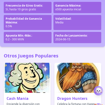
Frecuencia de Giros Gratis:
Ganancia Máxima:
Sí, hasta 10 giros gratis
x500 apuesta inicial
Probabilidad de Ganancia
Volatilidad:
Máxima:
Media
0.5%
Apuesta Mín.-Máx.:
Fecha de Lanzamiento:
0.2 - 300 MXN
2024-06-15
Otros Juegos Populares
Cash Mania
Dragon Hunters
Enciende la diversión con
Celebra la fortuna con Happy