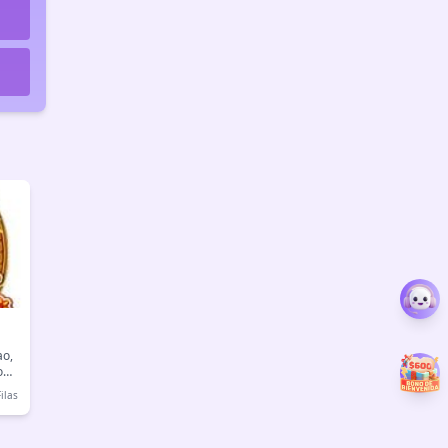
ao,
o
es
Filas