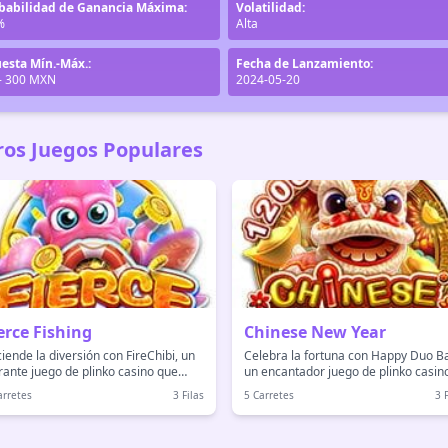
babilidad de Ganancia Máxima:
Volatilidad:
%
Alta
esta Mín.-Máx.:
Fecha de Lanzamiento:
 - 300 MXN
2024-05-20
ros Juegos Populares
erce Fishing
Chinese New Year
iende la diversión con FireChibi, un
Celebra la fortuna con Happy Duo B
rante juego de plinko casino que
un encantador juego de plinko casin
cla arte adorable con intensas
ambientado en festivales tradicional
arretes
3 Filas
5 Carretes
3 
losiones de acción...
chinos...