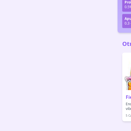
Pro
0.5
Apu
0.3
Ot
Fi
Enc
vib
mez
5 C
exp