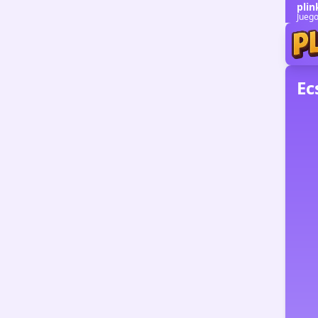
plin
Juego
Ec