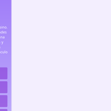
sino.
ndes
una
 y
a
áculo