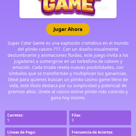
Jugar Ahora
Super Color Game es una explosión cromática en el mundo
del plinko casino 777. Con un diseño visualmente
deslumbrante y animaciones fluidas, este juego invita a los
jugadores a sumergirse en un torbellino de colores y
emoción. Cada tirada revela nuevas posibilidades, con
símbolos que se transforman y multiplican tus ganancias.
Ideal para quienes buscan un plinko casino game lleno de
vida, este título destaca por su simplicidad y potencial de
premios altos. Únete al casino online plinko más colorido y
gana hoy mismo.
Carretes:
Filas:
5
3
Líneas de Pago:
Frecuencia de Aciertos: